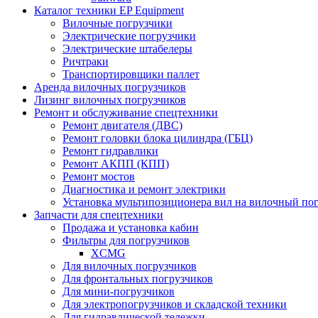
Каталог техники EP Equipment
Вилочные погрузчики
Электрические погрузчики
Электрические штабелеры
Ричтраки
Транспортировщики паллет
Аренда вилочных погрузчиков
Лизинг вилочных погрузчиков
Ремонт и обслуживание спецтехники
Ремонт двигателя (ДВС)
Ремонт головки блока цилиндра (ГБЦ)
Ремонт гидравлики
Ремонт АКПП (КПП)
Ремонт мостов
Диагностика и ремонт электрики
Установка мультипозиционера вил на вилочный по
Запчасти для спецтехники
Продажа и установка кабин
Фильтры для погрузчиков
XCMG
Для вилочных погрузчиков
Для фронтальных погрузчиков
Для мини-погрузчиков
Для электропогрузчиков и складской техники
Для гидравлической тележки