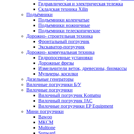
Гидравлическая и электрическая тележка
Cкладская техника Xilin
Подъёмники
Подъемники коленчатые
Подъемники ножничные
Подъемники телескопические
Дорожно- строительная техника
Фронтальный погрузчик
Экскаватор-погрузчик
Дорожно- коммунальная техника
Гидропосевные установки
Дорожные фрезы
Измельчители веток, древесины, биомассы
Мульчеры, косилки
Дизельные генераторы
Вилочные погрузчики Б/У
Вилочные погрузчики
Вилочный погрузчик Komatsu
Вилочный погрузчик JAC
Вилочные погрузчики EP Equipment
Мини погрузчики
Bawoo
МКСМ
Multione
Sunward