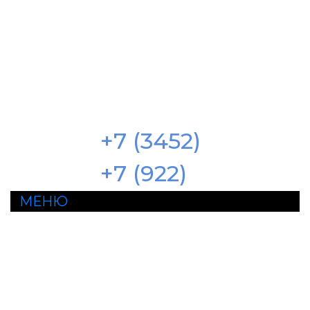
ФОРКСНАБ
376444@mail.ru
533-122
+7 (3452)
264-91-11
+7 (922)
МЕНЮ
Продажа б/у техники
вилочные погрузчики б/у
гарантия, сервис, ПСМ