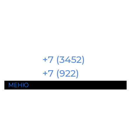
ФОРКСНАБ
376444@mail.ru
533-122
+7 (3452)
264-91-11
+7 (922)
МЕНЮ
Продажа спецтехники
по цене производителя
с заводской гарантией